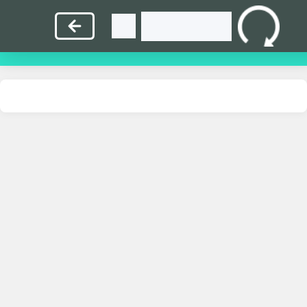
指
英
中
打
教
首
法练
文练
文练
字比
师入
页
习
习
习
赛
口