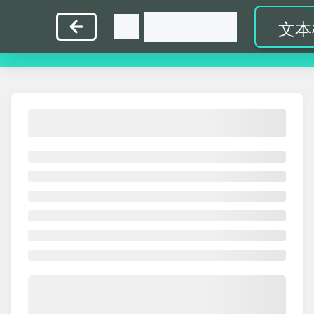
指
英
中
打
教
首
文本
法练
文练
文练
字比
师入
页
习
习
习
赛
口