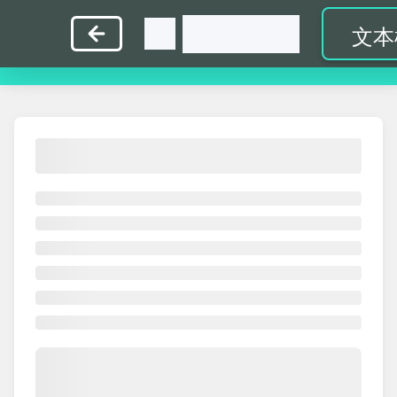
指
英
中
打
教
首
文本
法练
文练
文练
字比
师入
页
习
习
习
赛
口