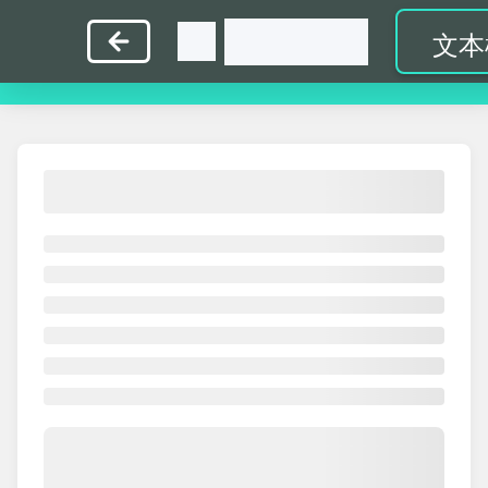
指
英
中
打
教
首
文本
法练
文练
文练
字比
师入
页
习
习
习
赛
口