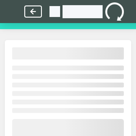
指
英
中
打
教
首
法练
文练
文练
字比
师入
页
习
习
习
赛
口